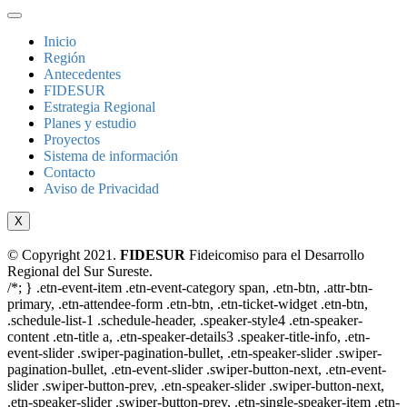
Inicio
Región
Antecedentes
FIDESUR
Estrategia Regional
Planes y estudio
Proyectos
Sistema de información
Contacto
Aviso de Privacidad
X
© Copyright 2021.
FIDESUR
Fideicomiso para el Desarrollo
Regional del Sur Sureste.
/*; } .etn-event-item .etn-event-category span, .etn-btn, .attr-btn-
primary, .etn-attendee-form .etn-btn, .etn-ticket-widget .etn-btn,
.schedule-list-1 .schedule-header, .speaker-style4 .etn-speaker-
content .etn-title a, .etn-speaker-details3 .speaker-title-info, .etn-
event-slider .swiper-pagination-bullet, .etn-speaker-slider .swiper-
pagination-bullet, .etn-event-slider .swiper-button-next, .etn-event-
slider .swiper-button-prev, .etn-speaker-slider .swiper-button-next,
.etn-speaker-slider .swiper-button-prev, .etn-single-speaker-item .etn-