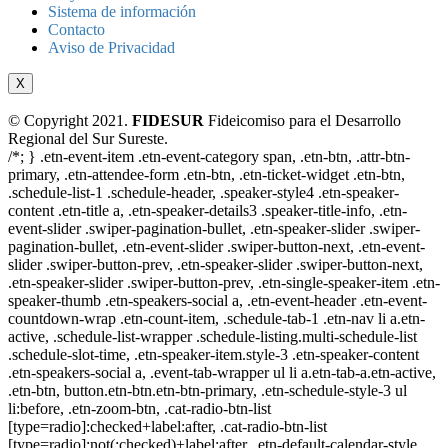
Sistema de información
Contacto
Aviso de Privacidad
X
© Copyright 2021.
FIDESUR
Fideicomiso para el Desarrollo
Regional del Sur Sureste.
/*; } .etn-event-item .etn-event-category span, .etn-btn, .attr-btn-
primary, .etn-attendee-form .etn-btn, .etn-ticket-widget .etn-btn,
.schedule-list-1 .schedule-header, .speaker-style4 .etn-speaker-
content .etn-title a, .etn-speaker-details3 .speaker-title-info, .etn-
event-slider .swiper-pagination-bullet, .etn-speaker-slider .swiper-
pagination-bullet, .etn-event-slider .swiper-button-next, .etn-event-
slider .swiper-button-prev, .etn-speaker-slider .swiper-button-next,
.etn-speaker-slider .swiper-button-prev, .etn-single-speaker-item .etn-
speaker-thumb .etn-speakers-social a, .etn-event-header .etn-event-
countdown-wrap .etn-count-item, .schedule-tab-1 .etn-nav li a.etn-
active, .schedule-list-wrapper .schedule-listing.multi-schedule-list
.schedule-slot-time, .etn-speaker-item.style-3 .etn-speaker-content
.etn-speakers-social a, .event-tab-wrapper ul li a.etn-tab-a.etn-active,
.etn-btn, button.etn-btn.etn-btn-primary, .etn-schedule-style-3 ul
li:before, .etn-zoom-btn, .cat-radio-btn-list
[type=radio]:checked+label:after, .cat-radio-btn-list
[type=radio]:not(:checked)+label:after, .etn-default-calendar-style