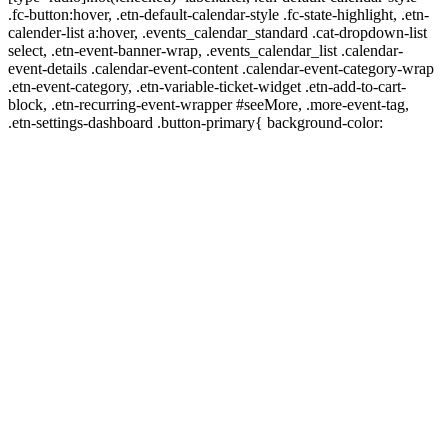
.fc-button:hover, .etn-default-calendar-style .fc-state-highlight, .etn-
calender-list a:hover, .events_calendar_standard .cat-dropdown-list
select, .etn-event-banner-wrap, .events_calendar_list .calendar-
event-details .calendar-event-content .calendar-event-category-wrap
.etn-event-category, .etn-variable-ticket-widget .etn-add-to-cart-
block, .etn-recurring-event-wrapper #seeMore, .more-event-tag,
.etn-settings-dashboard .button-primary{ background-color: