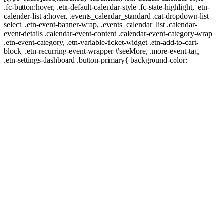
.fc-button:hover, .etn-default-calendar-style .fc-state-highlight, .etn-
calender-list a:hover, .events_calendar_standard .cat-dropdown-list
select, .etn-event-banner-wrap, .events_calendar_list .calendar-
event-details .calendar-event-content .calendar-event-category-wrap
.etn-event-category, .etn-variable-ticket-widget .etn-add-to-cart-
block, .etn-recurring-event-wrapper #seeMore, .more-event-tag,
.etn-settings-dashboard .button-primary{ background-color: