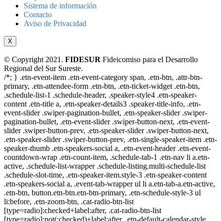
Sistema de información
Contacto
Aviso de Privacidad
X
© Copyright 2021.
FIDESUR
Fideicomiso para el Desarrollo
Regional del Sur Sureste.
/*; } .etn-event-item .etn-event-category span, .etn-btn, .attr-btn-
primary, .etn-attendee-form .etn-btn, .etn-ticket-widget .etn-btn,
.schedule-list-1 .schedule-header, .speaker-style4 .etn-speaker-
content .etn-title a, .etn-speaker-details3 .speaker-title-info, .etn-
event-slider .swiper-pagination-bullet, .etn-speaker-slider .swiper-
pagination-bullet, .etn-event-slider .swiper-button-next, .etn-event-
slider .swiper-button-prev, .etn-speaker-slider .swiper-button-next,
.etn-speaker-slider .swiper-button-prev, .etn-single-speaker-item .etn-
speaker-thumb .etn-speakers-social a, .etn-event-header .etn-event-
countdown-wrap .etn-count-item, .schedule-tab-1 .etn-nav li a.etn-
active, .schedule-list-wrapper .schedule-listing.multi-schedule-list
.schedule-slot-time, .etn-speaker-item.style-3 .etn-speaker-content
.etn-speakers-social a, .event-tab-wrapper ul li a.etn-tab-a.etn-active,
.etn-btn, button.etn-btn.etn-btn-primary, .etn-schedule-style-3 ul
li:before, .etn-zoom-btn, .cat-radio-btn-list
[type=radio]:checked+label:after, .cat-radio-btn-list
[type=radio]:not(:checked)+label:after, .etn-default-calendar-style