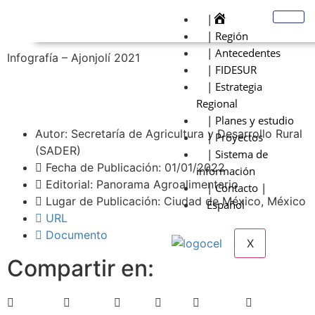
|
| Región
| Antecedentes
Infografía – Ajonjolí 2021
| FIDESUR
| Estrategia
Regional
| Planes y estudio
Autor: Secretaría de Agricultura y Desarrollo Rural
| Proyectos
(SADER)
| Sistema de
Fecha de Publicación: 01/01/2022
información
Editorial: Panorama Agroalimentario
| Contacto |
Lugar de Publicación: Ciudad de México, México
Español
URL
Documento
X
Compartir en: