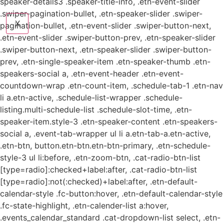
speaker-details3 .speaker-title-info, .etn-event-slider
.swiper-pagination-bullet, .etn-speaker-slider .swiper-
X
pagination-bullet, .etn-event-slider .swiper-button-next,
.etn-event-slider .swiper-button-prev, .etn-speaker-slider
.swiper-button-next, .etn-speaker-slider .swiper-button-
prev, .etn-single-speaker-item .etn-speaker-thumb .etn-
speakers-social a, .etn-event-header .etn-event-
countdown-wrap .etn-count-item, .schedule-tab-1 .etn-nav
li a.etn-active, .schedule-list-wrapper .schedule-
listing.multi-schedule-list .schedule-slot-time, .etn-
speaker-item.style-3 .etn-speaker-content .etn-speakers-
social a, .event-tab-wrapper ul li a.etn-tab-a.etn-active,
.etn-btn, button.etn-btn.etn-btn-primary, .etn-schedule-
style-3 ul li:before, .etn-zoom-btn, .cat-radio-btn-list
[type=radio]:checked+label:after, .cat-radio-btn-list
[type=radio]:not(:checked)+label:after, .etn-default-
calendar-style .fc-button:hover, .etn-default-calendar-style
.fc-state-highlight, .etn-calender-list a:hover,
.events_calendar_standard .cat-dropdown-list select, .etn-