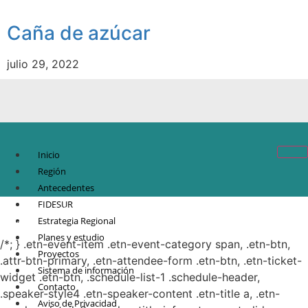
Caña de azúcar
julio 29, 2022
Inicio
Región
Antecedentes
FIDESUR
© Copyright 2021.
FIDESUR
Fideicomiso para el Desarrollo Regional del Sur
Estrategia Regional
Sureste.
Planes y estudio
/*; } .etn-event-item .etn-event-category span, .etn-btn,
Proyectos
.attr-btn-primary, .etn-attendee-form .etn-btn, .etn-ticket-
Sistema de información
widget .etn-btn, .schedule-list-1 .schedule-header,
Contacto
.speaker-style4 .etn-speaker-content .etn-title a, .etn-
Aviso de Privacidad