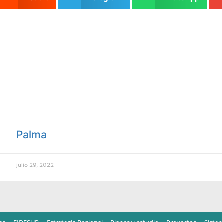
Palma
julio 29, 2022
es
FIDESUR
Estrategia Regional
Planes y estudio
Proyectos
Siste