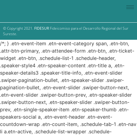
© Copyright 2021.
FIDESUR
Fideicomiso para el Desarrollo Regional del Sur
Sureste.
/*; } .etn-event-item .etn-event-category span, .etn-btn,
.attr-btn-primary, .etn-attendee-form .etn-btn, .etn-ticket-
widget .etn-btn, .schedule-list-1 .schedule-header,
.speaker-style4 .etn-speaker-content .etn-title a, .etn-
speaker-details3 .speaker-title-info, .etn-event-slider
.swiper-pagination-bullet, .etn-speaker-slider .swiper-
pagination-bullet, .etn-event-slider .swiper-button-next,
.etn-event-slider .swiper-button-prev, .etn-speaker-slider
.swiper-button-next, .etn-speaker-slider .swiper-button-
prev, .etn-single-speaker-item .etn-speaker-thumb .etn-
speakers-social a, .etn-event-header .etn-event-
countdown-wrap .etn-count-item, .schedule-tab-1 .etn-nav
li a.etn-active, .schedule-list-wrapper .schedule-