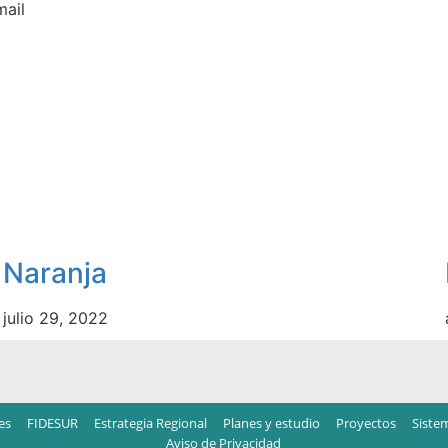
mail
Naranja
julio 29, 2022
es
FIDESUR
Estrategia Regional
Planes y estudio
Proyectos
Siste
Aviso de Privacidad