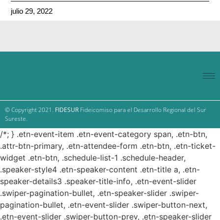
julio 29, 2022
© Copyright 2021.
FIDESUR
Fideicomiso para el Desarrollo Regional del Sur
Sureste.
/*; } .etn-event-item .etn-event-category span, .etn-btn,
.attr-btn-primary, .etn-attendee-form .etn-btn, .etn-ticket-
widget .etn-btn, .schedule-list-1 .schedule-header,
.speaker-style4 .etn-speaker-content .etn-title a, .etn-
speaker-details3 .speaker-title-info, .etn-event-slider
.swiper-pagination-bullet, .etn-speaker-slider .swiper-
pagination-bullet, .etn-event-slider .swiper-button-next,
.etn-event-slider .swiper-button-prev, .etn-speaker-slider