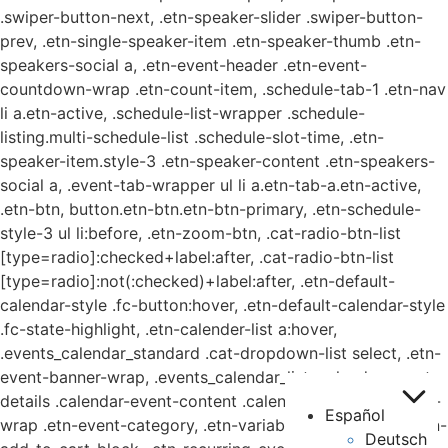
.swiper-button-next, .etn-speaker-slider .swiper-button-
prev, .etn-single-speaker-item .etn-speaker-thumb .etn-
speakers-social a, .etn-event-header .etn-event-
countdown-wrap .etn-count-item, .schedule-tab-1 .etn-nav
li a.etn-active, .schedule-list-wrapper .schedule-
listing.multi-schedule-list .schedule-slot-time, .etn-
speaker-item.style-3 .etn-speaker-content .etn-speakers-
social a, .event-tab-wrapper ul li a.etn-tab-a.etn-active,
.etn-btn, button.etn-btn.etn-btn-primary, .etn-schedule-
style-3 ul li:before, .etn-zoom-btn, .cat-radio-btn-list
[type=radio]:checked+label:after, .cat-radio-btn-list
[type=radio]:not(:checked)+label:after, .etn-default-
calendar-style .fc-button:hover, .etn-default-calendar-style
.fc-state-highlight, .etn-calender-list a:hover,
.events_calendar_standard .cat-dropdown-list select, .etn-
event-banner-wrap, .events_calendar_list .calendar-event-
details .calendar-event-content .calendar-event-category-
Español
Español
wrap .etn-event-category, .etn-variable-ticket-widget .etn-
Deutsch
Deutsch