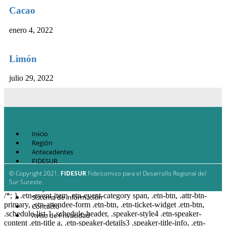
Cacao
enero 4, 2022
Limón
julio 29, 2022
Inicio
Región
Antecedentes
FIDESUR
Estrategia Regional
© Copyright 2021.
FIDESUR
Fideicomiso para el Desarrollo Regional del
Planes y estudio
Sur Sureste.
Proyectos
/*; } .etn-event-item .etn-event-category span, .etn-btn, .attr-btn-
Sistema de información
primary, .etn-attendee-form .etn-btn, .etn-ticket-widget .etn-btn,
Contacto
.schedule-list-1 .schedule-header, .speaker-style4 .etn-speaker-
Aviso de Privacidad
content .etn-title a, .etn-speaker-details3 .speaker-title-info, .etn-