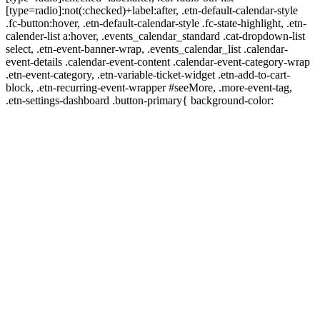
[type=radio]:not(:checked)+label:after, .etn-default-calendar-style
.fc-button:hover, .etn-default-calendar-style .fc-state-highlight, .etn-
calender-list a:hover, .events_calendar_standard .cat-dropdown-list
select, .etn-event-banner-wrap, .events_calendar_list .calendar-
event-details .calendar-event-content .calendar-event-category-wrap
.etn-event-category, .etn-variable-ticket-widget .etn-add-to-cart-
block, .etn-recurring-event-wrapper #seeMore, .more-event-tag,
.etn-settings-dashboard .button-primary{ background-color: