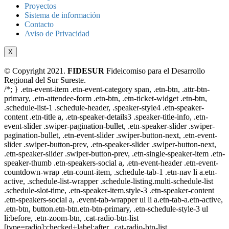
Proyectos
Sistema de información
Contacto
Aviso de Privacidad
X
© Copyright 2021.
FIDESUR
Fideicomiso para el Desarrollo
Regional del Sur Sureste.
/*; } .etn-event-item .etn-event-category span, .etn-btn, .attr-btn-
primary, .etn-attendee-form .etn-btn, .etn-ticket-widget .etn-btn,
.schedule-list-1 .schedule-header, .speaker-style4 .etn-speaker-
content .etn-title a, .etn-speaker-details3 .speaker-title-info, .etn-
event-slider .swiper-pagination-bullet, .etn-speaker-slider .swiper-
pagination-bullet, .etn-event-slider .swiper-button-next, .etn-event-
slider .swiper-button-prev, .etn-speaker-slider .swiper-button-next,
.etn-speaker-slider .swiper-button-prev, .etn-single-speaker-item .etn-
speaker-thumb .etn-speakers-social a, .etn-event-header .etn-event-
countdown-wrap .etn-count-item, .schedule-tab-1 .etn-nav li a.etn-
active, .schedule-list-wrapper .schedule-listing.multi-schedule-list
.schedule-slot-time, .etn-speaker-item.style-3 .etn-speaker-content
.etn-speakers-social a, .event-tab-wrapper ul li a.etn-tab-a.etn-active,
.etn-btn, button.etn-btn.etn-btn-primary, .etn-schedule-style-3 ul
li:before, .etn-zoom-btn, .cat-radio-btn-list
[type=radio]:checked+label:after, .cat-radio-btn-list