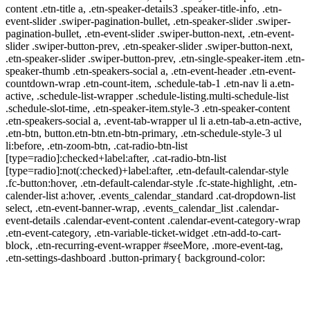
content .etn-title a, .etn-speaker-details3 .speaker-title-info, .etn-
event-slider .swiper-pagination-bullet, .etn-speaker-slider .swiper-
pagination-bullet, .etn-event-slider .swiper-button-next, .etn-event-
slider .swiper-button-prev, .etn-speaker-slider .swiper-button-next,
.etn-speaker-slider .swiper-button-prev, .etn-single-speaker-item .etn-
speaker-thumb .etn-speakers-social a, .etn-event-header .etn-event-
countdown-wrap .etn-count-item, .schedule-tab-1 .etn-nav li a.etn-
active, .schedule-list-wrapper .schedule-listing.multi-schedule-list
.schedule-slot-time, .etn-speaker-item.style-3 .etn-speaker-content
.etn-speakers-social a, .event-tab-wrapper ul li a.etn-tab-a.etn-active,
.etn-btn, button.etn-btn.etn-btn-primary, .etn-schedule-style-3 ul
li:before, .etn-zoom-btn, .cat-radio-btn-list
[type=radio]:checked+label:after, .cat-radio-btn-list
[type=radio]:not(:checked)+label:after, .etn-default-calendar-style
.fc-button:hover, .etn-default-calendar-style .fc-state-highlight, .etn-
calender-list a:hover, .events_calendar_standard .cat-dropdown-list
select, .etn-event-banner-wrap, .events_calendar_list .calendar-
event-details .calendar-event-content .calendar-event-category-wrap
.etn-event-category, .etn-variable-ticket-widget .etn-add-to-cart-
block, .etn-recurring-event-wrapper #seeMore, .more-event-tag,
.etn-settings-dashboard .button-primary{ background-color: