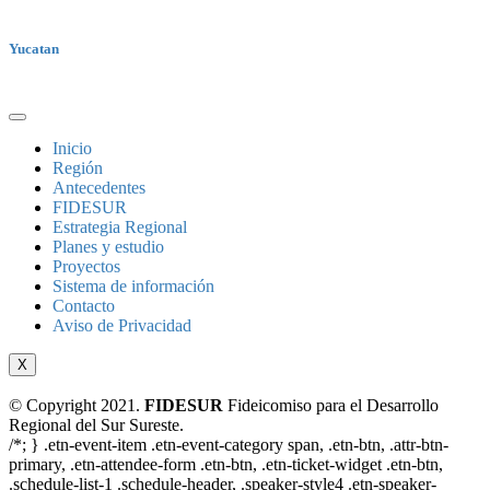
Yucatan
Inicio
Región
Antecedentes
FIDESUR
Estrategia Regional
Planes y estudio
Proyectos
Sistema de información
Contacto
Aviso de Privacidad
X
© Copyright 2021.
FIDESUR
Fideicomiso para el Desarrollo
Regional del Sur Sureste.
/*; } .etn-event-item .etn-event-category span, .etn-btn, .attr-btn-
primary, .etn-attendee-form .etn-btn, .etn-ticket-widget .etn-btn,
.schedule-list-1 .schedule-header, .speaker-style4 .etn-speaker-