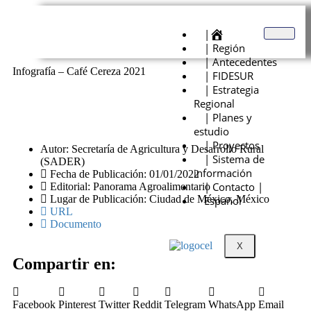
|
| Región
| Antecedentes
Infografía – Café Cereza 2021
| FIDESUR
| Estrategia
Regional
| Planes y
estudio
| Proyectos
Autor: Secretaría de Agricultura y Desarrollo Rural
| Sistema de
(SADER)
información
Fecha de Publicación: 01/01/2022
| Contacto |
Editorial: Panorama Agroalimentario
Lugar de Publicación: Ciudad de México, México
Español
URL
Documento
X
Compartir en:
Facebook
Pinterest
Twitter
Reddit
Telegram
WhatsApp
Email