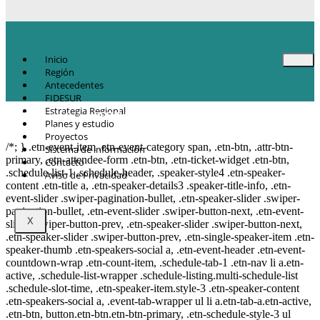
Inicio
Región
Antecedentes
FIDESUR
Estrategia Regional
© Copyright 2021.
FIDESUR
Fideicomiso para el Desarrollo Regional del
Planes y estudio
Sur Sureste.
Proyectos
/*; } .etn-event-item .etn-event-category span, .etn-btn, .attr-btn-
Sistema de información
primary, .etn-attendee-form .etn-btn, .etn-ticket-widget .etn-btn,
Contacto
.schedule-list-1 .schedule-header, .speaker-style4 .etn-speaker-
Aviso de Privacidad
content .etn-title a, .etn-speaker-details3 .speaker-title-info, .etn-
event-slider .swiper-pagination-bullet, .etn-speaker-slider .swiper-
pagination-bullet, .etn-event-slider .swiper-button-next, .etn-event-
X
slider .swiper-button-prev, .etn-speaker-slider .swiper-button-next,
.etn-speaker-slider .swiper-button-prev, .etn-single-speaker-item .etn-
speaker-thumb .etn-speakers-social a, .etn-event-header .etn-event-
countdown-wrap .etn-count-item, .schedule-tab-1 .etn-nav li a.etn-
active, .schedule-list-wrapper .schedule-listing.multi-schedule-list
.schedule-slot-time, .etn-speaker-item.style-3 .etn-speaker-content
.etn-speakers-social a, .event-tab-wrapper ul li a.etn-tab-a.etn-active,
.etn-btn, button.etn-btn.etn-btn-primary, .etn-schedule-style-3 ul