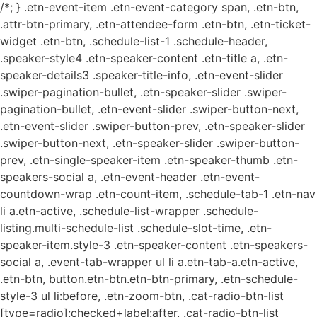
/*; } .etn-event-item .etn-event-category span, .etn-btn,
.attr-btn-primary, .etn-attendee-form .etn-btn, .etn-ticket-
widget .etn-btn, .schedule-list-1 .schedule-header,
.speaker-style4 .etn-speaker-content .etn-title a, .etn-
speaker-details3 .speaker-title-info, .etn-event-slider
.swiper-pagination-bullet, .etn-speaker-slider .swiper-
pagination-bullet, .etn-event-slider .swiper-button-next,
.etn-event-slider .swiper-button-prev, .etn-speaker-slider
.swiper-button-next, .etn-speaker-slider .swiper-button-
prev, .etn-single-speaker-item .etn-speaker-thumb .etn-
speakers-social a, .etn-event-header .etn-event-
countdown-wrap .etn-count-item, .schedule-tab-1 .etn-nav
li a.etn-active, .schedule-list-wrapper .schedule-
listing.multi-schedule-list .schedule-slot-time, .etn-
speaker-item.style-3 .etn-speaker-content .etn-speakers-
social a, .event-tab-wrapper ul li a.etn-tab-a.etn-active,
.etn-btn, button.etn-btn.etn-btn-primary, .etn-schedule-
style-3 ul li:before, .etn-zoom-btn, .cat-radio-btn-list
[type=radio]:checked+label:after, .cat-radio-btn-list