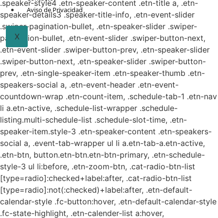
.speaker-style4 .etn-speaker-content .etn-title a, .etn-
Aviso de Privacidad
speaker-details3 .speaker-title-info, .etn-event-slider
.swiper-pagination-bullet, .etn-speaker-slider .swiper-
X
pagination-bullet, .etn-event-slider .swiper-button-next,
.etn-event-slider .swiper-button-prev, .etn-speaker-slider
.swiper-button-next, .etn-speaker-slider .swiper-button-
prev, .etn-single-speaker-item .etn-speaker-thumb .etn-
speakers-social a, .etn-event-header .etn-event-
countdown-wrap .etn-count-item, .schedule-tab-1 .etn-nav
li a.etn-active, .schedule-list-wrapper .schedule-
listing.multi-schedule-list .schedule-slot-time, .etn-
speaker-item.style-3 .etn-speaker-content .etn-speakers-
social a, .event-tab-wrapper ul li a.etn-tab-a.etn-active,
.etn-btn, button.etn-btn.etn-btn-primary, .etn-schedule-
style-3 ul li:before, .etn-zoom-btn, .cat-radio-btn-list
[type=radio]:checked+label:after, .cat-radio-btn-list
[type=radio]:not(:checked)+label:after, .etn-default-
calendar-style .fc-button:hover, .etn-default-calendar-style
.fc-state-highlight, .etn-calender-list a:hover,