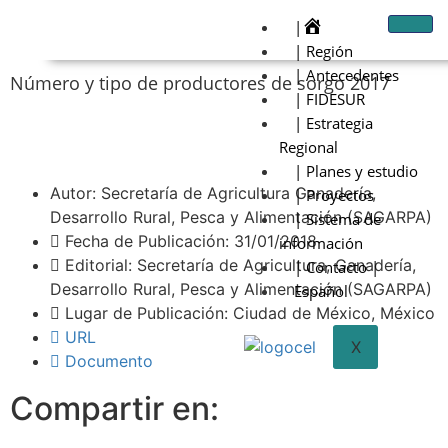
|
| Región
| Antecedentes
Número y tipo de productores de sorgo 2017
| FIDESUR
| Estrategia
Regional
| Planes y estudio
Autor: Secretaría de Agricultura Ganadería,
| Proyectos
Desarrollo Rural, Pesca y Alimentación (SAGARPA)
| Sistema de
Fecha de Publicación: 31/01/2018
información
Editorial: Secretaría de Agricultura, Ganadería,
| Contacto |
Desarrollo Rural, Pesca y Alimentación (SAGARPA)
Español
Lugar de Publicación: Ciudad de México, México
URL
X
Documento
Compartir en: