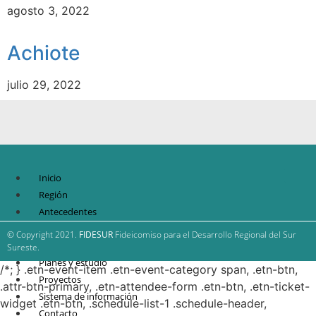
agosto 3, 2022
Achiote
julio 29, 2022
Inicio
Región
Antecedentes
FIDESUR
© Copyright 2021.
FIDESUR
Fideicomiso para el Desarrollo Regional del Sur
Estrategia Regional
Sureste.
Planes y estudio
/*; } .etn-event-item .etn-event-category span, .etn-btn,
Proyectos
.attr-btn-primary, .etn-attendee-form .etn-btn, .etn-ticket-
Sistema de información
widget .etn-btn, .schedule-list-1 .schedule-header,
Contacto