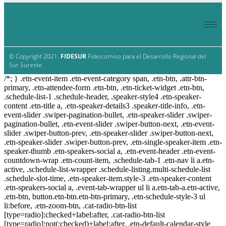
© Copyright 2021.
FIDESUR
Fideicomiso para el Desarrollo Regional del
Sur Sureste.
/*; } .etn-event-item .etn-event-category span, .etn-btn, .attr-btn-
primary, .etn-attendee-form .etn-btn, .etn-ticket-widget .etn-btn,
.schedule-list-1 .schedule-header, .speaker-style4 .etn-speaker-
content .etn-title a, .etn-speaker-details3 .speaker-title-info, .etn-
event-slider .swiper-pagination-bullet, .etn-speaker-slider .swiper-
pagination-bullet, .etn-event-slider .swiper-button-next, .etn-event-
slider .swiper-button-prev, .etn-speaker-slider .swiper-button-next,
.etn-speaker-slider .swiper-button-prev, .etn-single-speaker-item .etn-
speaker-thumb .etn-speakers-social a, .etn-event-header .etn-event-
countdown-wrap .etn-count-item, .schedule-tab-1 .etn-nav li a.etn-
active, .schedule-list-wrapper .schedule-listing.multi-schedule-list
.schedule-slot-time, .etn-speaker-item.style-3 .etn-speaker-content
.etn-speakers-social a, .event-tab-wrapper ul li a.etn-tab-a.etn-active,
.etn-btn, button.etn-btn.etn-btn-primary, .etn-schedule-style-3 ul
li:before, .etn-zoom-btn, .cat-radio-btn-list
[type=radio]:checked+label:after, .cat-radio-btn-list
[type=radio]:not(:checked)+label:after, .etn-default-calendar-style