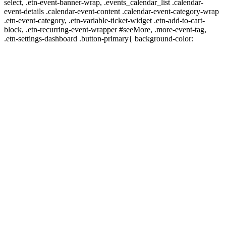
select, .etn-event-banner-wrap, .events_calendar_list .calendar-
event-details .calendar-event-content .calendar-event-category-wrap
.etn-event-category, .etn-variable-ticket-widget .etn-add-to-cart-
block, .etn-recurring-event-wrapper #seeMore, .more-event-tag,
.etn-settings-dashboard .button-primary{ background-color: