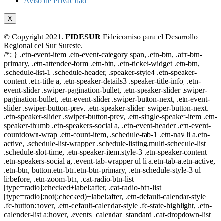
Aviso de Privacidad
X
© Copyright 2021.
FIDESUR
Fideicomiso para el Desarrollo
Regional del Sur Sureste.
/*; } .etn-event-item .etn-event-category span, .etn-btn, .attr-btn-
primary, .etn-attendee-form .etn-btn, .etn-ticket-widget .etn-btn,
.schedule-list-1 .schedule-header, .speaker-style4 .etn-speaker-
content .etn-title a, .etn-speaker-details3 .speaker-title-info, .etn-
event-slider .swiper-pagination-bullet, .etn-speaker-slider .swiper-
pagination-bullet, .etn-event-slider .swiper-button-next, .etn-event-
slider .swiper-button-prev, .etn-speaker-slider .swiper-button-next,
.etn-speaker-slider .swiper-button-prev, .etn-single-speaker-item .etn-
speaker-thumb .etn-speakers-social a, .etn-event-header .etn-event-
countdown-wrap .etn-count-item, .schedule-tab-1 .etn-nav li a.etn-
active, .schedule-list-wrapper .schedule-listing.multi-schedule-list
.schedule-slot-time, .etn-speaker-item.style-3 .etn-speaker-content
.etn-speakers-social a, .event-tab-wrapper ul li a.etn-tab-a.etn-active,
.etn-btn, button.etn-btn.etn-btn-primary, .etn-schedule-style-3 ul
li:before, .etn-zoom-btn, .cat-radio-btn-list
[type=radio]:checked+label:after, .cat-radio-btn-list
[type=radio]:not(:checked)+label:after, .etn-default-calendar-style
.fc-button:hover, .etn-default-calendar-style .fc-state-highlight, .etn-
calender-list a:hover, .events_calendar_standard .cat-dropdown-list