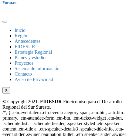
Yucatan
Inicio
Región
Antecedentes
FIDESUR
Estrategia Regional
Planes y estudio
Proyectos
Sistema de información
Contacto
Aviso de Privacidad
X
© Copyright 2021.
FIDESUR
Fideicomiso para el Desarrollo
Regional del Sur Sureste.
/*; } .etn-event-item .etn-event-category span, .etn-btn, .attr-btn-
primary, .etn-attendee-form .etn-btn, .etn-ticket-widget .etn-btn,
.schedule-list-1 .schedule-header, .speaker-style4 .etn-speaker-
content .etn-title a, .etn-speaker-details3 .speaker-title-info, .etn-
event-slider .swiper-pagination-bullet, .etn-speaker-slider .swiper-