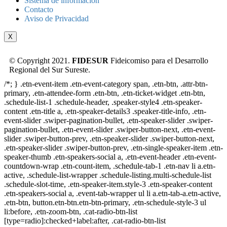
Sistema de información
Contacto
Aviso de Privacidad
X
© Copyright 2021.
FIDESUR
Fideicomiso para el Desarrollo
Regional del Sur Sureste.
/*; } .etn-event-item .etn-event-category span, .etn-btn, .attr-btn-
primary, .etn-attendee-form .etn-btn, .etn-ticket-widget .etn-btn,
.schedule-list-1 .schedule-header, .speaker-style4 .etn-speaker-
content .etn-title a, .etn-speaker-details3 .speaker-title-info, .etn-
event-slider .swiper-pagination-bullet, .etn-speaker-slider .swiper-
pagination-bullet, .etn-event-slider .swiper-button-next, .etn-event-
slider .swiper-button-prev, .etn-speaker-slider .swiper-button-next,
.etn-speaker-slider .swiper-button-prev, .etn-single-speaker-item .etn-
speaker-thumb .etn-speakers-social a, .etn-event-header .etn-event-
countdown-wrap .etn-count-item, .schedule-tab-1 .etn-nav li a.etn-
active, .schedule-list-wrapper .schedule-listing.multi-schedule-list
.schedule-slot-time, .etn-speaker-item.style-3 .etn-speaker-content
.etn-speakers-social a, .event-tab-wrapper ul li a.etn-tab-a.etn-active,
.etn-btn, button.etn-btn.etn-btn-primary, .etn-schedule-style-3 ul
li:before, .etn-zoom-btn, .cat-radio-btn-list
[type=radio]:checked+label:after, .cat-radio-btn-list