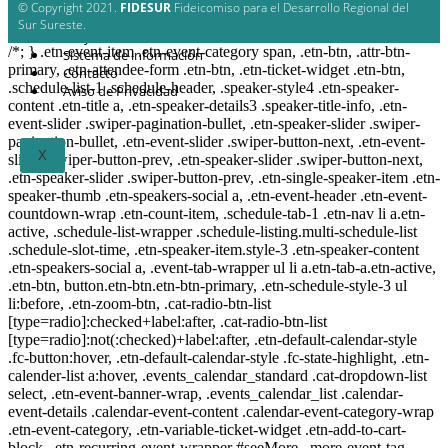
Estrategia Regional
© Copyright 2021.
FIDESUR
Fideicomiso para el Desarrollo Regional del
Planes y estudio
Sur Sureste.
Proyectos
/*; } .etn-event-item .etn-event-category span, .etn-btn, .attr-btn-
Sistema de información
primary, .etn-attendee-form .etn-btn, .etn-ticket-widget .etn-btn,
Contacto
.schedule-list-1 .schedule-header, .speaker-style4 .etn-speaker-
Aviso de Privacidad
content .etn-title a, .etn-speaker-details3 .speaker-title-info, .etn-
event-slider .swiper-pagination-bullet, .etn-speaker-slider .swiper-
pagination-bullet, .etn-event-slider .swiper-button-next, .etn-event-
X
slider .swiper-button-prev, .etn-speaker-slider .swiper-button-next,
.etn-speaker-slider .swiper-button-prev, .etn-single-speaker-item .etn-
speaker-thumb .etn-speakers-social a, .etn-event-header .etn-event-
countdown-wrap .etn-count-item, .schedule-tab-1 .etn-nav li a.etn-
active, .schedule-list-wrapper .schedule-listing.multi-schedule-list
.schedule-slot-time, .etn-speaker-item.style-3 .etn-speaker-content
.etn-speakers-social a, .event-tab-wrapper ul li a.etn-tab-a.etn-active,
.etn-btn, button.etn-btn.etn-btn-primary, .etn-schedule-style-3 ul
li:before, .etn-zoom-btn, .cat-radio-btn-list
[type=radio]:checked+label:after, .cat-radio-btn-list
[type=radio]:not(:checked)+label:after, .etn-default-calendar-style
.fc-button:hover, .etn-default-calendar-style .fc-state-highlight, .etn-
calender-list a:hover, .events_calendar_standard .cat-dropdown-list
select, .etn-event-banner-wrap, .events_calendar_list .calendar-
event-details .calendar-event-content .calendar-event-category-wrap
.etn-event-category, .etn-variable-ticket-widget .etn-add-to-cart-
block, .etn-recurring-event-wrapper #seeMore, .more-event-tag,