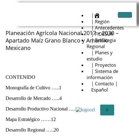
|
| Región
| Antecedentes
Planeación Agrícola Nacional 2017 – 2030 –
| FIDESUR
Apartado Maíz Grano Blanco y Amarillo
| Estrategia
Regional
Mexicano
| Planes y
estudio
| Proyectos
| Sistema de
información
CONTENIDO
| Contacto |
Monografía de Cultivo …..1
Español
Desarrollo de Mercado …..4
Desarrollo Productivo Nacional ….11
X
Mapa Estratégico ……12
Desarrollo Regional …..20