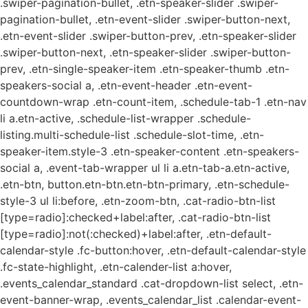
.swiper-pagination-bullet, .etn-speaker-slider .swiper-
pagination-bullet, .etn-event-slider .swiper-button-next,
.etn-event-slider .swiper-button-prev, .etn-speaker-slider
.swiper-button-next, .etn-speaker-slider .swiper-button-
prev, .etn-single-speaker-item .etn-speaker-thumb .etn-
speakers-social a, .etn-event-header .etn-event-
countdown-wrap .etn-count-item, .schedule-tab-1 .etn-nav
li a.etn-active, .schedule-list-wrapper .schedule-
listing.multi-schedule-list .schedule-slot-time, .etn-
speaker-item.style-3 .etn-speaker-content .etn-speakers-
social a, .event-tab-wrapper ul li a.etn-tab-a.etn-active,
.etn-btn, button.etn-btn.etn-btn-primary, .etn-schedule-
style-3 ul li:before, .etn-zoom-btn, .cat-radio-btn-list
[type=radio]:checked+label:after, .cat-radio-btn-list
[type=radio]:not(:checked)+label:after, .etn-default-
calendar-style .fc-button:hover, .etn-default-calendar-style
.fc-state-highlight, .etn-calender-list a:hover,
.events_calendar_standard .cat-dropdown-list select, .etn-
event-banner-wrap, .events_calendar_list .calendar-event-