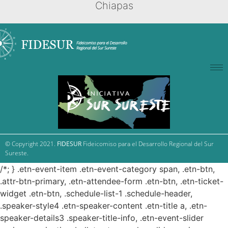
Chiapas
© Copyright 2021.
FIDESUR
Fideicomiso para el Desarrollo Regional del Sur
Sureste.
/*; } .etn-event-item .etn-event-category span, .etn-btn,
.attr-btn-primary, .etn-attendee-form .etn-btn, .etn-ticket-
widget .etn-btn, .schedule-list-1 .schedule-header,
.speaker-style4 .etn-speaker-content .etn-title a, .etn-
speaker-details3 .speaker-title-info, .etn-event-slider