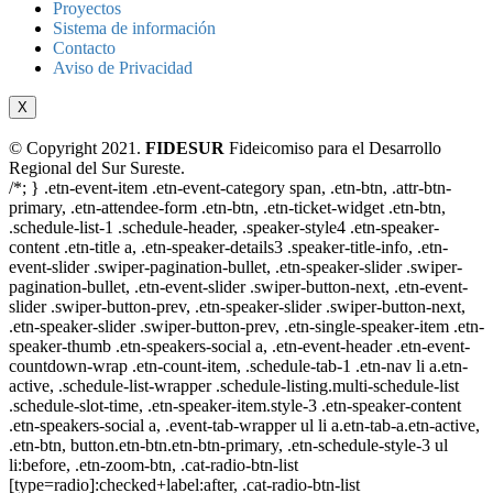
Proyectos
Sistema de información
Contacto
Aviso de Privacidad
X
© Copyright 2021.
FIDESUR
Fideicomiso para el Desarrollo
Regional del Sur Sureste.
/*; } .etn-event-item .etn-event-category span, .etn-btn, .attr-btn-
primary, .etn-attendee-form .etn-btn, .etn-ticket-widget .etn-btn,
.schedule-list-1 .schedule-header, .speaker-style4 .etn-speaker-
content .etn-title a, .etn-speaker-details3 .speaker-title-info, .etn-
event-slider .swiper-pagination-bullet, .etn-speaker-slider .swiper-
pagination-bullet, .etn-event-slider .swiper-button-next, .etn-event-
slider .swiper-button-prev, .etn-speaker-slider .swiper-button-next,
.etn-speaker-slider .swiper-button-prev, .etn-single-speaker-item .etn-
speaker-thumb .etn-speakers-social a, .etn-event-header .etn-event-
countdown-wrap .etn-count-item, .schedule-tab-1 .etn-nav li a.etn-
active, .schedule-list-wrapper .schedule-listing.multi-schedule-list
.schedule-slot-time, .etn-speaker-item.style-3 .etn-speaker-content
.etn-speakers-social a, .event-tab-wrapper ul li a.etn-tab-a.etn-active,
.etn-btn, button.etn-btn.etn-btn-primary, .etn-schedule-style-3 ul
li:before, .etn-zoom-btn, .cat-radio-btn-list
[type=radio]:checked+label:after, .cat-radio-btn-list