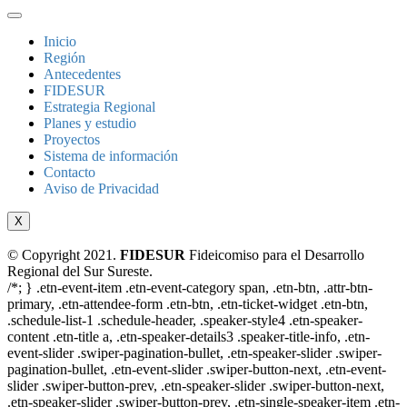
Inicio
Región
Antecedentes
FIDESUR
Estrategia Regional
Planes y estudio
Proyectos
Sistema de información
Contacto
Aviso de Privacidad
X
© Copyright 2021.
FIDESUR
Fideicomiso para el Desarrollo
Regional del Sur Sureste.
/*; } .etn-event-item .etn-event-category span, .etn-btn, .attr-btn-
primary, .etn-attendee-form .etn-btn, .etn-ticket-widget .etn-btn,
.schedule-list-1 .schedule-header, .speaker-style4 .etn-speaker-
content .etn-title a, .etn-speaker-details3 .speaker-title-info, .etn-
event-slider .swiper-pagination-bullet, .etn-speaker-slider .swiper-
pagination-bullet, .etn-event-slider .swiper-button-next, .etn-event-
slider .swiper-button-prev, .etn-speaker-slider .swiper-button-next,
.etn-speaker-slider .swiper-button-prev, .etn-single-speaker-item .etn-