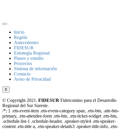
Inicio
Región
Antecedentes
FIDESUR
Estrategia Regional
Planes y estudio
Proyectos
Sistema de información
Contacto
Aviso de Privacidad
X
© Copyright 2021.
FIDESUR
Fideicomiso para el Desarrollo
Regional del Sur Sureste.
/*; } .etn-event-item .etn-event-category span, .etn-btn, .attr-btn-
primary, .etn-attendee-form .etn-btn, .etn-ticket-widget .etn-btn,
.schedule-list-1 .schedule-header, .speaker-style4 .etn-speaker-
content .etn-title a, .etn-speaker-details3 .speaker-title-info, .etn-