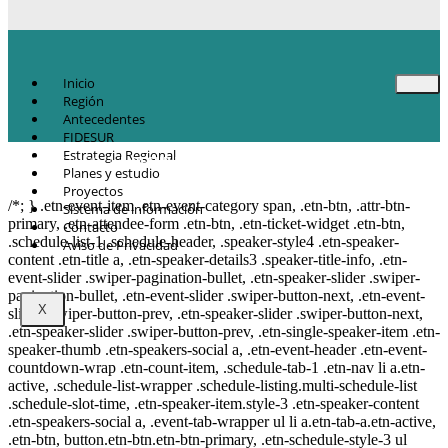
Inicio
Región
Antecedentes
FIDESUR
Estrategia Regional
© Copyright 2021.
FIDESUR
Fideicomiso para el Desarrollo Regional del
Planes y estudio
Sur Sureste.
Proyectos
/*; } .etn-event-item .etn-event-category span, .etn-btn, .attr-btn-
Sistema de información
primary, .etn-attendee-form .etn-btn, .etn-ticket-widget .etn-btn,
Contacto
.schedule-list-1 .schedule-header, .speaker-style4 .etn-speaker-
Aviso de Privacidad
content .etn-title a, .etn-speaker-details3 .speaker-title-info, .etn-
event-slider .swiper-pagination-bullet, .etn-speaker-slider .swiper-
pagination-bullet, .etn-event-slider .swiper-button-next, .etn-event-
X
slider .swiper-button-prev, .etn-speaker-slider .swiper-button-next,
.etn-speaker-slider .swiper-button-prev, .etn-single-speaker-item .etn-
speaker-thumb .etn-speakers-social a, .etn-event-header .etn-event-
countdown-wrap .etn-count-item, .schedule-tab-1 .etn-nav li a.etn-
active, .schedule-list-wrapper .schedule-listing.multi-schedule-list
.schedule-slot-time, .etn-speaker-item.style-3 .etn-speaker-content
.etn-speakers-social a, .event-tab-wrapper ul li a.etn-tab-a.etn-active,
.etn-btn, button.etn-btn.etn-btn-primary, .etn-schedule-style-3 ul