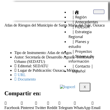
|
| Región
| Antecedentes
Atlas de Riesgos del Municipio de Santa María del Tule, Oaxaca
| FIDESUR
| Estrategia
Regional
| Planes y
estudio
| Proyectos
Tipo de Instrumento: Atlas de riesgos
| Sistema de
Autor: Secretaría de Desarrollo Agrarío Territorial y
información
Urbano (SEDATU)
| Contacto |
Editorial: SEDATU
Lugar de Publicación: Oaxaca, México
Español
URL
Documento
X
Compartir en:
Facebook
Pinterest
Twitter
Reddit
Telegram
WhatsApp
Email