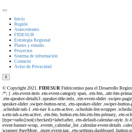
Inicio
Región
Antecedentes
FIDESUR
Estrategia Regional
Planes y estudio
Proyectos
Sistema de información
Contacto
Aviso de Privacidad
X
© Copyright 2021.
FIDESUR
Fideicomiso para el Desarrollo Region
/*; } .etn-event-item .etn-event-category span, .etn-btn, .attr-btn-prima
.etn-speaker-details3 .speaker-title-info, .etn-event-slider .swiper-pagi
speaker-slider .swiper-button-next, .etn-speaker-slider .swiper-button
.schedule-tab-1 .etn-nav li a.etn-active, .schedule-list-wrapper .schedul
a.etn-tab-a.etn-active, .etn-btn, button.etn-btn.etn-btn-primary, .etn-sch
[type=radio]:not(:checked)+label:after, .etn-default-calendar-style .fc-b
event-banner-wrap, .events_calendar_list .calendar-event-details .cale
wrapper #seeMore, .more-event-tag, .etn-settings-dashboard .button-