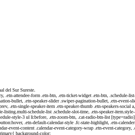
al del Sur Sureste.
ry, .etn-attendee-form .etn-btn, .etn-ticket-widget .etn-btn, .schedule-list
nation-bullet, .etn-speaker-slider .swiper-pagination-bullet, .etn-event-sl
-prev, .etn-single-speaker-item .etn-speaker-thumb .etn-speakers-social
e-listing.multi-schedule-list .schedule-slot-time, .etn-speaker-item.style
edule-style-3 ul li:before, .etn-zoom-btn, .cat-radio-btn-list [type=radio]
utton:hover, .etn-default-calendar-style .fc-state-highlight, .etn-calende
ndar-event-content .calendar-event-category-wrap .etn-event-category, .e
primary{ background-color: