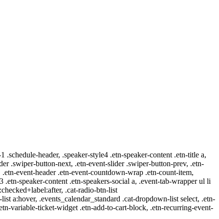
-1 .schedule-header, .speaker-style4 .etn-speaker-content .etn-title a,
ider .swiper-button-next, .etn-event-slider .swiper-button-prev, .etn-
 a, .etn-event-header .etn-event-countdown-wrap .etn-count-item,
-3 .etn-speaker-content .etn-speakers-social a, .event-tab-wrapper ul li
:checked+label:after, .cat-radio-btn-list
r-list a:hover, .events_calendar_standard .cat-dropdown-list select, .etn-
tn-variable-ticket-widget .etn-add-to-cart-block, .etn-recurring-event-