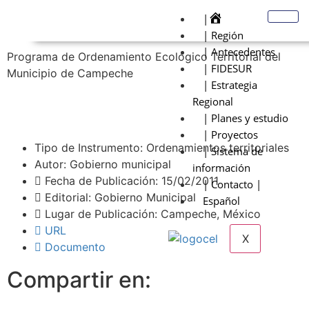
|
| Región
| Antecedentes
Programa de Ordenamiento Ecológico Territorial del
| FIDESUR
Municipio de Campeche
| Estrategia
Regional
| Planes y estudio
| Proyectos
Tipo de Instrumento: Ordenamientos territoriales
| Sistema de
Autor: Gobierno municipal
información
Fecha de Publicación: 15/02/2011
| Contacto |
Editorial: Gobierno Municipal
Español
Lugar de Publicación: Campeche, México
URL
X
Documento
Compartir en: