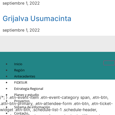
septiembre 1, 2022
Grijalva Usumacinta
septiembre 1, 2022
Inicio
Región
Antecedentes
FIDESUR
© Copyright 2021.
FIDESUR
Fideicomiso para el Desarrollo Regional del Sur
Estrategia Regional
Sureste.
Planes y estudio
/*; } .etn-event-item .etn-event-category span, .etn-btn,
Proyectos
.attr-btn-primary, .etn-attendee-form .etn-btn, .etn-ticket-
Sistema de información
widget .etn-btn, .schedule-list-1 .schedule-header,
Contacto