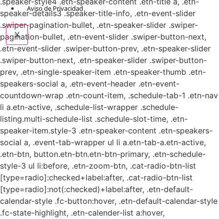
.speaker-style4 .etn-speaker-content .etn-title a, .etn-
Aviso de Privacidad
speaker-details3 .speaker-title-info, .etn-event-slider
.swiper-pagination-bullet, .etn-speaker-slider .swiper-
X
pagination-bullet, .etn-event-slider .swiper-button-next,
.etn-event-slider .swiper-button-prev, .etn-speaker-slider
.swiper-button-next, .etn-speaker-slider .swiper-button-
prev, .etn-single-speaker-item .etn-speaker-thumb .etn-
speakers-social a, .etn-event-header .etn-event-
countdown-wrap .etn-count-item, .schedule-tab-1 .etn-nav
li a.etn-active, .schedule-list-wrapper .schedule-
listing.multi-schedule-list .schedule-slot-time, .etn-
speaker-item.style-3 .etn-speaker-content .etn-speakers-
social a, .event-tab-wrapper ul li a.etn-tab-a.etn-active,
.etn-btn, button.etn-btn.etn-btn-primary, .etn-schedule-
style-3 ul li:before, .etn-zoom-btn, .cat-radio-btn-list
[type=radio]:checked+label:after, .cat-radio-btn-list
[type=radio]:not(:checked)+label:after, .etn-default-
calendar-style .fc-button:hover, .etn-default-calendar-style
.fc-state-highlight, .etn-calender-list a:hover,