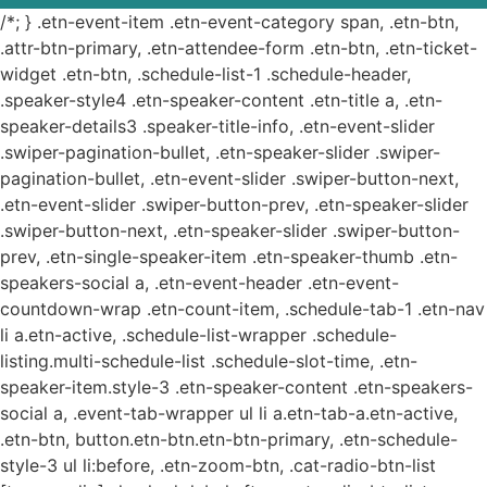
/*; } .etn-event-item .etn-event-category span, .etn-btn,
.attr-btn-primary, .etn-attendee-form .etn-btn, .etn-ticket-
widget .etn-btn, .schedule-list-1 .schedule-header,
.speaker-style4 .etn-speaker-content .etn-title a, .etn-
speaker-details3 .speaker-title-info, .etn-event-slider
.swiper-pagination-bullet, .etn-speaker-slider .swiper-
pagination-bullet, .etn-event-slider .swiper-button-next,
.etn-event-slider .swiper-button-prev, .etn-speaker-slider
.swiper-button-next, .etn-speaker-slider .swiper-button-
prev, .etn-single-speaker-item .etn-speaker-thumb .etn-
speakers-social a, .etn-event-header .etn-event-
countdown-wrap .etn-count-item, .schedule-tab-1 .etn-nav
li a.etn-active, .schedule-list-wrapper .schedule-
listing.multi-schedule-list .schedule-slot-time, .etn-
speaker-item.style-3 .etn-speaker-content .etn-speakers-
social a, .event-tab-wrapper ul li a.etn-tab-a.etn-active,
.etn-btn, button.etn-btn.etn-btn-primary, .etn-schedule-
style-3 ul li:before, .etn-zoom-btn, .cat-radio-btn-list