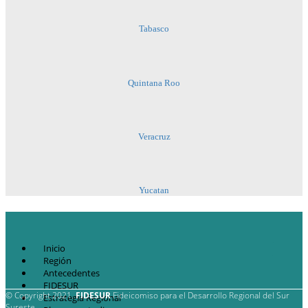
Tabasco
Quintana Roo
Veracruz
Yucatan
Inicio
Región
Antecedentes
FIDESUR
© Copyright 2021.
FIDESUR
Fideicomiso para el Desarrollo Regional del Sur
Estrategia Regional
Sureste.