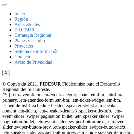
Inicio
Región
Antecedentes
FIDESUR
Estrategia Regional
Planes y estudio
Proyectos
Sistema de información
Contacto
Aviso de Privacidad
X
© Copyright 2021.
FIDESUR
Fideicomiso para el Desarrollo
Regional del Sur Sureste.
/*; } .etn-event-item .etn-event-category span, .etn-btn, .attr-btn-
primary, .etn-attendee-form .etn-btn, .etn-ticket-widget .etn-btn,
.schedule-list-1 .schedule-header, .speaker-style4 .etn-speaker-
content .etn-title a, .etn-speaker-details3 .speaker-title-info, .etn-
event-slider .swiper-pagination-bullet, .etn-speaker-slider .swiper-
pagination-bullet, .etn-event-slider .swiper-button-next, .etn-event-
slider .swiper-button-prev, .etn-speaker-slider .swiper-button-next,
.etn-speaker-slider .swiper-button-prev, .etn-single-speaker-item .etn-