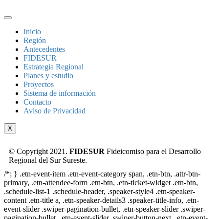
Inicio
Región
Antecedentes
FIDESUR
Estrategia Regional
Planes y estudio
Proyectos
Sistema de información
Contacto
Aviso de Privacidad
X
© Copyright 2021.
FIDESUR
Fideicomiso para el Desarrollo
Regional del Sur Sureste.
/*; } .etn-event-item .etn-event-category span, .etn-btn, .attr-btn-
primary, .etn-attendee-form .etn-btn, .etn-ticket-widget .etn-btn,
.schedule-list-1 .schedule-header, .speaker-style4 .etn-speaker-
content .etn-title a, .etn-speaker-details3 .speaker-title-info, .etn-
event-slider .swiper-pagination-bullet, .etn-speaker-slider .swiper-
pagination-bullet, .etn-event-slider .swiper-button-next, .etn-event-