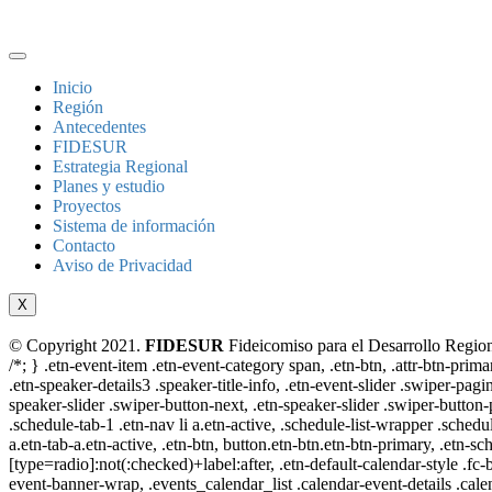
Inicio
Región
Antecedentes
FIDESUR
Estrategia Regional
Planes y estudio
Proyectos
Sistema de información
Contacto
Aviso de Privacidad
X
© Copyright 2021.
FIDESUR
Fideicomiso para el Desarrollo Region
/*; } .etn-event-item .etn-event-category span, .etn-btn, .attr-btn-prima
.etn-speaker-details3 .speaker-title-info, .etn-event-slider .swiper-pagi
speaker-slider .swiper-button-next, .etn-speaker-slider .swiper-button
.schedule-tab-1 .etn-nav li a.etn-active, .schedule-list-wrapper .schedul
a.etn-tab-a.etn-active, .etn-btn, button.etn-btn.etn-btn-primary, .etn-sch
[type=radio]:not(:checked)+label:after, .etn-default-calendar-style .fc-b
event-banner-wrap, .events_calendar_list .calendar-event-details .cale