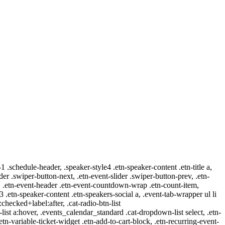
-1 .schedule-header, .speaker-style4 .etn-speaker-content .etn-title a,
ider .swiper-button-next, .etn-event-slider .swiper-button-prev, .etn-
 a, .etn-event-header .etn-event-countdown-wrap .etn-count-item,
-3 .etn-speaker-content .etn-speakers-social a, .event-tab-wrapper ul li
:checked+label:after, .cat-radio-btn-list
r-list a:hover, .events_calendar_standard .cat-dropdown-list select, .etn-
tn-variable-ticket-widget .etn-add-to-cart-block, .etn-recurring-event-