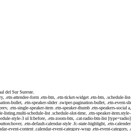
al del Sur Sureste.
ry, .etn-attendee-form .etn-btn, .etn-ticket-widget .etn-btn, .schedule-list
nation-bullet, .etn-speaker-slider .swiper-pagination-bullet, .etn-event-sl
-prev, .etn-single-speaker-item .etn-speaker-thumb .etn-speakers-social
e-listing.multi-schedule-list .schedule-slot-time, .etn-speaker-item.style
edule-style-3 ul li:before, .etn-zoom-btn, .cat-radio-btn-list [type=radio]
utton:hover, .etn-default-calendar-style .fc-state-highlight, .etn-calende
ndar-event-content .calendar-event-category-wrap .etn-event-category, .e