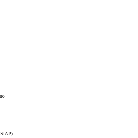
ino
 (SIAP)