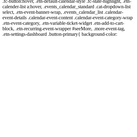
.fc-button:hover, .etn-default-calendar-style .fc-state-highlight, .etn-
calender-list a:hover, .events_calendar_standard .cat-dropdown-list
select, .etn-event-banner-wrap, .events_calendar_list .calendar-
event-details .calendar-event-content .calendar-event-category-wrap
.etn-event-category, .etn-variable-ticket-widget .etn-add-to-cart-
block, .etn-recurring-event-wrapper #seeMore, .more-event-tag,
.etn-settings-dashboard .button-primary{ background-color: