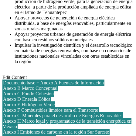
producción de hidrógeno verde, para la generación de energía
eléctrica, a partir de la producción ampliada de energía eólica
en el Istmo de Tehuantepec
Apoyar proyectos de generación de energía eléctrica
distribuida, a base de energías renovables, particularmente en
zonas rurales marginadas
Apoyar proyectos urbanos de generación de energía eléctrica
con base en residuos sólidos municipales
Impulsar la investigación científica y el desarrollo tecnológico
en materia de energías renovables, con base en consorcios de
instituciones nacionales vinculadas con otras establecidas en
la región
Edit Content
Documento base + Anexo A Fuentes de Información
Anexo B Marco Conceptual
Anexo C Fondo Cohesión
Anexo D Energía Eólica
Anexo E Hidrógeno Verde
Anexo F Combustibles limpios para el Transporte
Anexo G Minerales para el desarrollo de Energías Renovables
Anexo H Marco legal y programático de la transición energética en
México
Anexo I Emisiones de carbono en la región Sur Sureste